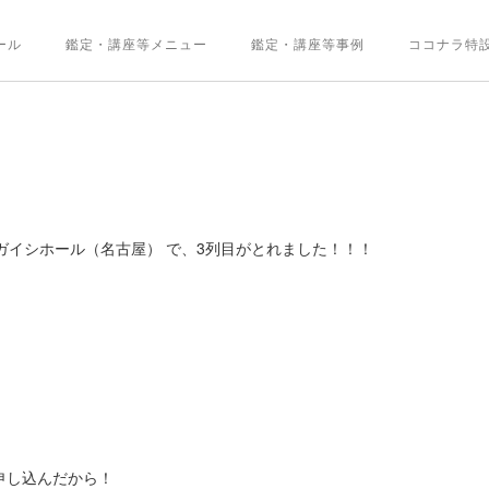
ール
鑑定・講座等メニュー
鑑定・講座等事例
ココナラ特
本ガイシホール（名古屋） で、3列目がとれました！！！
！
申し込んだから！