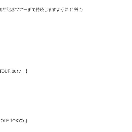
周年記念ツアーまで持続しますように (*´艸`*)
TOUR 2017
」】
】
NOTE TOKYO
】