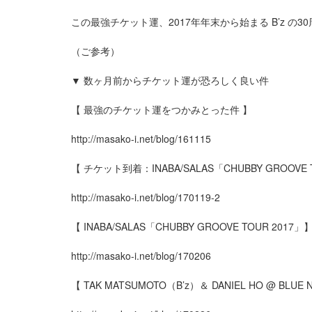
この最強チケット運、2017年年末から始まる B’z の30
（ご参考）
▼
数ヶ月前からチケット運が恐ろしく良い件
【
最強のチケット運をつかみとった件
】
http://masako-i.net/blog/161115
【
チケット到着：
INABA/SALAS
「
CHUBBY GROOVE 
http://masako-i.net/blog/170119-2
【
INABA/SALAS
「
CHUBBY GROOVE TOUR 2017
」
http://masako-i.net/blog/170206
【
TAK MATSUMOTO
（
B’z
）＆
DANIEL HO @ BLUE 