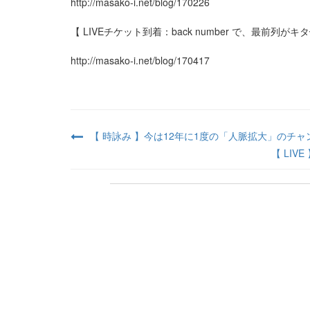
http://masako-i.net/blog/170226
【
LIVE
チケット到着：
back number
で、最前列がキタ
http://masako-i.net/blog/170417
【 時詠み 】今は12年に1度の「人脈拡大」のチ
【 LIVE