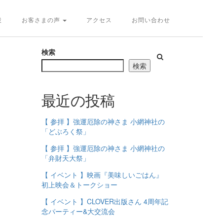
設
お客さまの声
アクセス
お問い合わせ
検索
検索
最近の投稿
【 参拝 】強運厄除の神さま 小網神社の
「どぶろく祭」
【 参拝 】強運厄除の神さま 小網神社の
「弁財天大祭」
【 イベント 】映画『美味しいごはん』
初上映会＆トークショー
【 イベント 】CLOVER出版さん 4周年記
念パーティー&大交流会