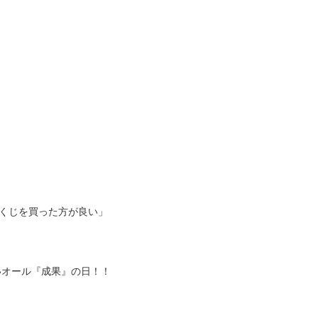
宝くじを買った方が良い」
いオール
『成果』
の日！！