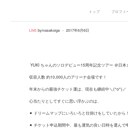
トップ
プロフィ
by
masakoiga
-
2017年6月6日
LIVE
YUKI ちゃんのソロデビュー15周年記念ツアー ＠日
収容人数 約10,000人のアリーナ会場です！
年末からの最強チケット運は、現在も継続中
＼(^o^)／
心当たりとしてすぐに思い浮かぶのは、
⚫︎
ドリームマップにいろいろと仕掛けをしていたから
⚫︎
チケット申込期間中、最も運気の良い日時を選んで