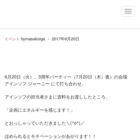
Toggl
Navig
by
masakoiga
-
2017年6月20日
イベント
6
月
20
日（火）、3周年パーティー（
7
月
20
日（木）夜）の会場
アインソフ ジャーニー にて打ち合わせ。
アインソフの担当者さまに資料をお渡ししたところ、
「企画にエネルギーを感じます！」
とおっしゃっていただきました
＼(^o^)／
ほめられるとモチベーションがあがります！！