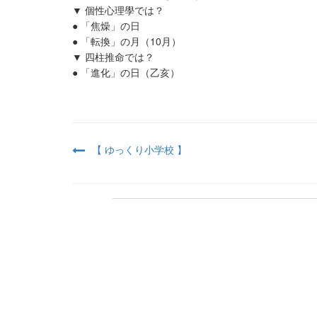
▼ 個性心理學では？
● 「焦燥」の日
● 「転換」の月（10月）
▼ 四柱推命では？
● 「進化」の日（乙亥）
【 ゆっくり小学校 】