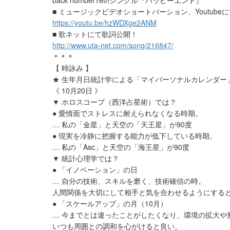
back number16thシングル『ハッピーエンド』
■ ミュージックビデオショートバーション、Youtube
https://youtu.be/hzWDXge2ANM
■ 歌ネットにて歌詞公開！
http://www.uta-net.com/song/216847/
＊＊＊
【 時詠み 】
★ 生年月日統計学による「マイパーソナルカレンダー
《 10月20日 》
▼ ホロスコープ（西洋占星術）では？
● 愛情面でストレスに耐えられなくなる時期。
… 私の「金星」と天空の「天王星」が90度
● 現実を冷静に把握する能力が低下している時期。
… 私の「Asc」と天空の「海王星」が90度
▼ 統計心理学では？
● 「イノベーション」の日
… 自分の技術、スキルを磨く、技術確信の時。
人間関係を大切にして相手と気を合わせるようにする
● 「スケールアップ」の月（10月）
… 今までとは違ったことがしたくなり、環境の拡大や
いつも周囲との調和を心がけると良い。