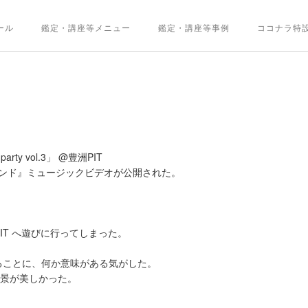
ール
鑑定・講座等メニュー
鑑定・講座等事例
ココナラ特
m party vol.3」 @豊洲PIT
ッピーエンド』ミュージックビデオが公開された。
PIT へ遊びに行ってしまった。
ることに、何か意味がある気がした。
の夜景が美しかった。