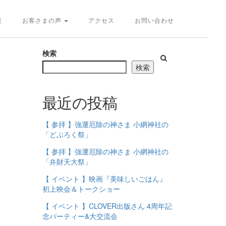
設
お客さまの声
アクセス
お問い合わせ
検索
検索
最近の投稿
【 参拝 】強運厄除の神さま 小網神社の
「どぶろく祭」
【 参拝 】強運厄除の神さま 小網神社の
「弁財天大祭」
【 イベント 】映画『美味しいごはん』
初上映会＆トークショー
【 イベント 】CLOVER出版さん 4周年記
念パーティー&大交流会