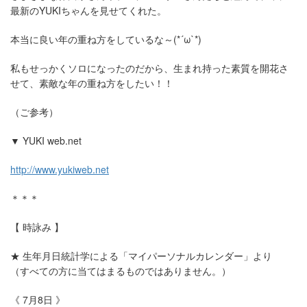
最新のYUKIちゃんを見せてくれた。
本当に良い年の重ね方をしているな～
(*´ω`*)
私もせっかくソロになったのだから、生まれ持った素質を開花さ
せて、素敵な年の重ね方をしたい！！
（ご参考）
▼ YUKI web.net
http://www.yukiweb.net
＊＊＊
【
時詠み
】
★
生年月日統計学による「マイパーソナルカレンダー」より
（すべての方に当てはまるものではありません。）
《
7
月8日
》