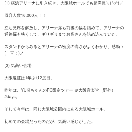
(1) 横浜アリーナに引き続き、大阪城ホールでも超満員
＼(^o^)／
収容人数16,000人！！
立ち見席を解放し、アリーナ席も前後の幅を詰めて、アリーナの
通路幅も狭くして、ギリギリまでお客さんを詰め込んでいた。
スタンドからみるとアリーナの密度の高さがよくわかり、感動
ヽ
(；▽；)ノ
(2) 気高い会場
大阪遠征は1年ぶり2度目。
昨年は、YUKIちゃんのFC限定ツアー ＠大阪音楽堂（野外）
2days。
そして今年は、同じ大阪城公園内にある大阪城ホール。
初めての会場だったのだが、気高い感じがした。