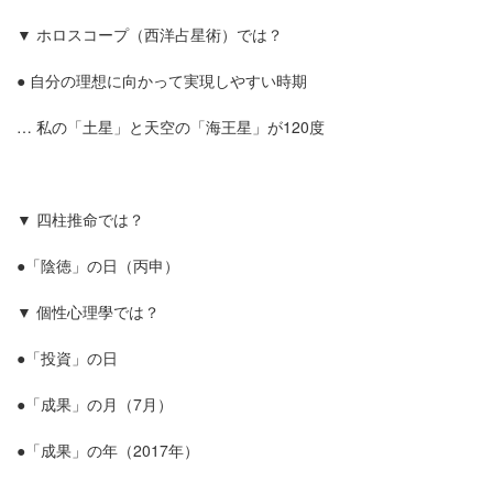
▼
ホロスコープ（西洋占星術）では？
●
自分の理想に向かって実現しやすい時期
…
私の「土星」と天空の「海王星」が
120
度
▼
四柱推命では？
●
「陰徳」の日（丙申）
▼
個性心理學では？
●
「投資」の日
●
「成果」の月（
7
月）
●
「成果」の年（2017年）