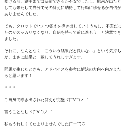
受ける前、途中までは決断できるか不安でしたし、結果が出たと
しても果たして自分でその答えに納得して行動に移せるか自信が
ありませんでした。
でも、タロットで1つ1つ答えを導き出していくうちに、不安だっ
たのがスッカリなくなり、自信を持って前に進もう！と決意でき
ました。
それに、なんとなく「こういう結果だと良いな…」という気持ち
が、まさに結果と一致してうれしすぎます。
問題が生じたときも、アドバイスを参考に解決の方向へ向かえた
らと思います！
＊＊＊
ご自身で導き出された答えが完璧
ヾ(*´∀`*)ノ゛
言うことなしヾ(*´∀`*)ノ゛
私もうれしくてたまりませんでした
(*˘
︶
˘*)
♡