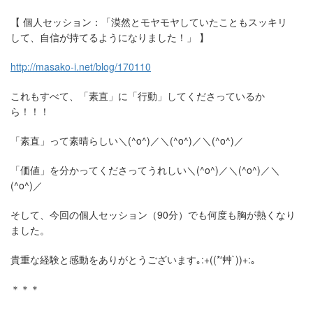
【
個人セッション：「漠然とモヤモヤしていたこともスッキリ
して、自信が持てるようになりました！」
】
http://masako-i.net/blog/170110
これもすべて、「素直」に「行動」してくださっているか
ら！！！
「素直」って素晴らしい
＼(^o^)／＼(^o^)／＼(^o^)／
「価値」を分かってくださってうれしい
＼(^o^)／＼(^o^)／＼
(^o^)／
そして、今回の個人セッション（90分）でも何度も胸が熱くなり
ました。
貴重な経験と感動をありがとうございます｡
:+((*′
艸
`))+:
｡
＊＊＊