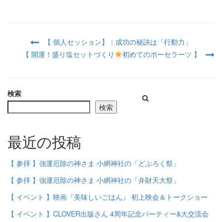
【 個人セッション】：成功の秘訣は「行動力」
【 開運！盛り塩セットづくり
初めてのポーセラーツ 】
検索
検索
最近の投稿
【 参拝 】強運厄除の神さま 小網神社の「どぶろく祭」
【 参拝 】強運厄除の神さま 小網神社の「弁財天大祭」
【 イベント 】映画『美味しいごはん』 初上映会＆トークショー
【 イベント 】CLOVER出版さん 4周年記念パーティー&大交流会