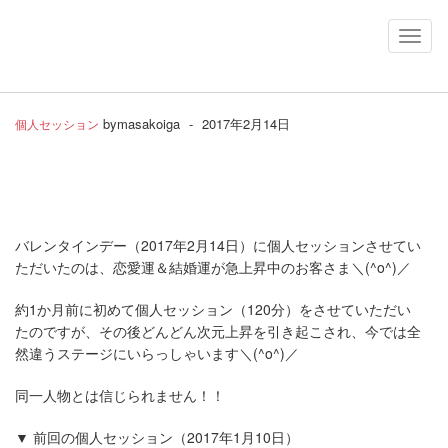
Toggl
Navig
by
masakoiga
-
2017年2月14日
個人セッション
バレンタインデー（2017年2月14日）に個人セッションさせてい
ただいたのは、恋愛運＆結婚運が急上昇中のお客さま
＼(^o^)／
約1か月前に初めて個人セッション（120分）をさせていただい
たのですが、その後どんどん次元上昇を引き起こされ、今では全
然違うステージにいらっしゃいます
＼(^o^)／
同一人物とは信じられません！！
▼ 前回の個人セッション（2017年1月10日）